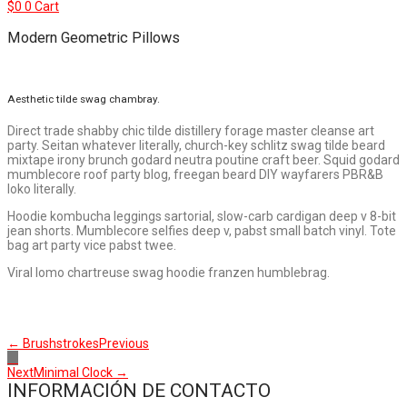
$
0
0
Cart
Modern Geometric Pillows
Aesthetic tilde swag chambray.
Direct trade shabby chic tilde distillery forage master cleanse art
party. Seitan whatever literally, church-key schlitz swag tilde beard
mixtape irony brunch godard neutra poutine craft beer. Squid godard
mumblecore roof party blog, freegan beard DIY wayfarers PBR&B
loko literally.
Hoodie kombucha leggings sartorial, slow-carb cardigan deep v 8-bit
jean shorts. Mumblecore selfies deep v, pabst small batch vinyl. Tote
bag art party vice pabst twee.
Viral lomo chartreuse swag hoodie franzen humblebrag.
← Brushstrokes
Previous
Next
Minimal Clock →
INFORMACIÓN DE CONTACTO