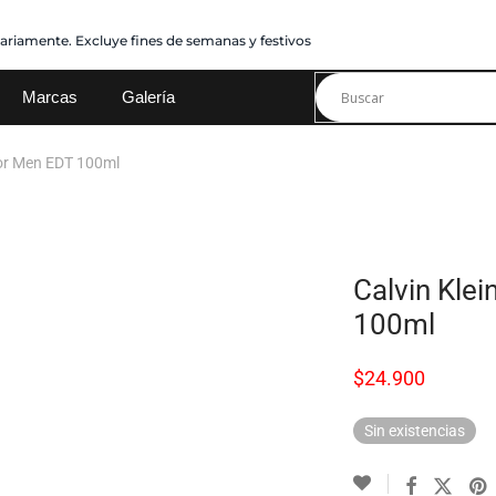
iariamente. Excluye fines de semanas y festivos
Marcas
Galería
For Men EDT 100ml
Calvin Kle
100ml
$
24.900
Sin existencias