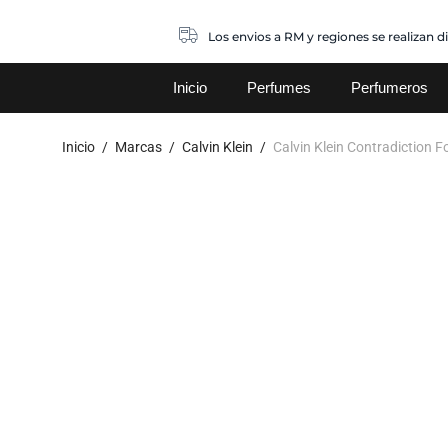
Los envios a RM y regiones se realizan d
Inicio
Perfumes
Perfumeros
Inicio
/
Marcas
/
Calvin Klein
/
Calvin Klein Contradiction 