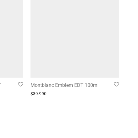
T
Montblanc Emblem EDT 100ml
$
39.990