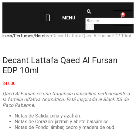
0
MENÚ
Inicio
/
Perfumes
/
Hombre
/
Decant Lattafa Qaed Al Fursan EDP 10ml
Decant Lattafa Qaed Al Fursan
EDP 10ml
$
4.000
Qaed Al Fursan es una fragancia masculina perteneciente a
la familia olfativa Aromática. Está inspirada el Black XS de
Paco Rabanne.
Notas de Salida: piña y azafrán.
Notas de Corazón: jazmín y abeto balsámico.
Notas de Fondo: ámbar, cedro y madera de oud.