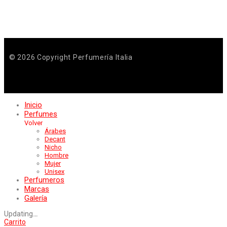
© 2026 Copyright Perfumería Italia
Inicio
Perfumes
Volver
Árabes
Decant
Nicho
Hombre
Mujer
Unisex
Perfumeros
Marcas
Galería
Updating
…
Carrito