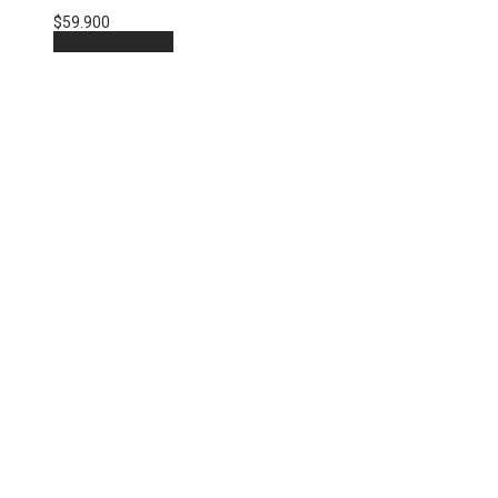
$
59.900
Añadir al carrito