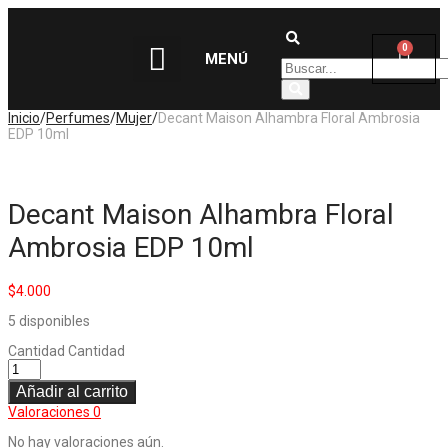
0
MENÚ
Inicio
/
Perfumes
/
Mujer
/
Decant Maison Alhambra Floral Ambrosia
EDP 10ml
Decant Maison Alhambra Floral
Ambrosia EDP 10ml
$
4.000
5 disponibles
Cantidad
Cantidad
Añadir al carrito
Valoraciones
0
No hay valoraciones aún.