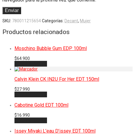
SKU:
780011215654
Categorías:
Decant
,
Mujer
Productos relacionados
Moschino Bubble Gum EDP 100ml
$
64.900
Añadir al carrito
Calvin Klein CK IN2U For Her EDT 150ml
$
27.990
Añadir al carrito
Cabotine Gold EDT 100ml
$
16.990
Añadir al carrito
Issey Miyaki L’eau D’issey EDT 100ml