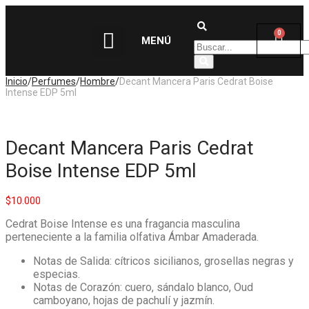
0
MENÚ
Inicio
/
Perfumes
/
Hombre
/
Decant Mancera Paris Cedrat Boise
Intense EDP 5ml
Decant Mancera Paris Cedrat
Boise Intense EDP 5ml
$
10.000
Cedrat Boise Intense es una fragancia masculina
perteneciente a la familia olfativa Ámbar Amaderada.
Notas de Salida: cítricos sicilianos, grosellas negras y
especias.
Notas de Corazón: cuero, sándalo blanco, Oud
camboyano, hojas de pachulí y jazmín.