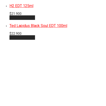
H2 EDT 125ml
$
21.900
Añadir al carrito
Ted Lapidus Black Soul EDT 100ml
$
22.900
Añadir al carrito