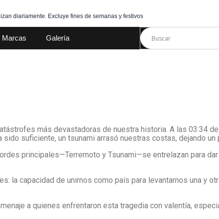
izan diariamente. Excluye fines de semanas y festivos
Marcas
Galería
ástrofes más devastadoras de nuestra historia. A las 03:34 de
 sido suficiente, un tsunami arrasó nuestras costas, dejando un 
ordes principales—Terremoto y Tsunami—se entrelazan para dar v
es: la capacidad de unirnos como país para levantarnos una y otr
menaje a quienes enfrentaron esta tragedia con valentía, especi