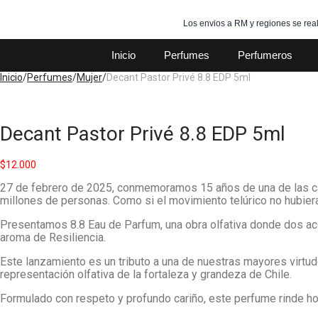
Los envios a RM y regiones se real
Inicio
Perfumes
Perfumeros
Inicio
/
Perfumes
/
Mujer
/
Decant Pastor Privé 8.8 EDP 5ml
Decant Pastor Privé 8.8 EDP 5ml
$
12.000
27 de febrero de 2025, conmemoramos 15 años de una de las cat
millones de personas. Como si el movimiento telúrico no hubiera
Presentamos 8.8 Eau de Parfum, una obra olfativa donde dos ac
aroma de Resiliencia.
Este lanzamiento es un tributo a una de nuestras mayores virtud
representación olfativa de la fortaleza y grandeza de Chile.
Formulado con respeto y profundo cariño, este perfume rinde ho