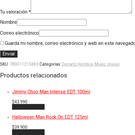
Tu valoración
*
Nombre
Correo electrónico
Guarda mi nombre, correo electrónico y web en este navegado
SKU:
780011215883
Categorías:
Decant
,
Hombre
,
Mujer
,
Unisex
Productos relacionados
Jimmy Choo Man Intense EDT 100ml
$
43.990
Añadir al carrito
Halloween Man Rock On EDT 125ml
$
39.900
Añadir al carrito