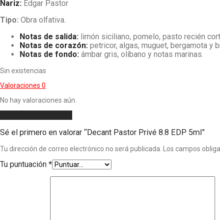
Nariz:
Edgar Pastor
Tipo:
Obra olfativa.
Notas de salida:
limón siciliano, pomelo, pasto recién cor
Notas de corazón:
petricor, algas, muguet, bergamota y b
Notas de fondo:
ámbar gris, olíbano y notas marinas.
Sin existencias
Valoraciones
0
No hay valoraciones aún.
Añade una valoración
Sé el primero en valorar “Decant Pastor Privé 8.8 EDP 5ml”
Tu dirección de correo electrónico no será publicada.
Los campos oblig
Tu puntuación
*