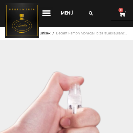
0
MENÚ
Inicio
/
Perfumes
/
Unisex
/
Decant Ramon Monegal Ibiza #LaIslaBlanca EDP 5ml