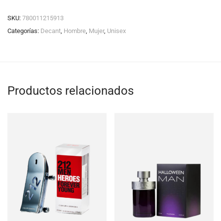
SKU:
780011215913
Categorías:
Decant
,
Hombre
,
Mujer
,
Unisex
Productos relacionados