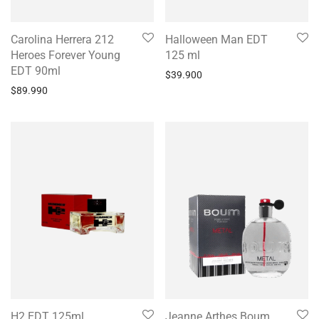
Carolina Herrera 212
Halloween Man EDT
Heroes Forever Young
125 ml
EDT 90ml
$
39.900
$
89.990
H2 EDT 125ml
Jeanne Arthes Boum