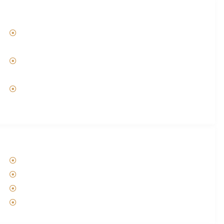
NUESTROS HORARIOS
Lunes
:
11:00 a 14:30 – 15:00 a 19:00
Martes a Sábado
:
11:00 a 13:30 y 14:30 a 20:00 hrs.
Domingos
:
10:30 a 13:30 y 14:00 a 19:00
INFORMACIÓN AL CLIENTE
Nosotros
Perfumes
Contacto
Términos y condiciones