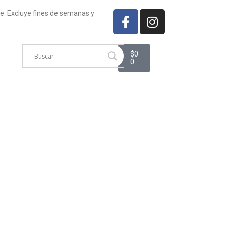
te. Excluye fines de semanas y
$
0
0