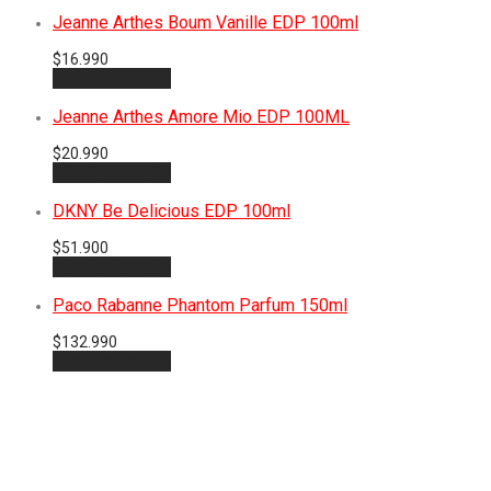
Jeanne Arthes Boum Vanille EDP 100ml
$
16.990
Añadir al carrito
Jeanne Arthes Amore Mio EDP 100ML
$
20.990
Añadir al carrito
DKNY Be Delicious EDP 100ml
$
51.900
Añadir al carrito
Paco Rabanne Phantom Parfum 150ml
$
132.990
Añadir al carrito