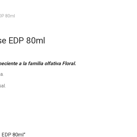
EDP 80ml
se EDP 80ml
ente a la familia olfativa Floral.
a.
al.
se EDP 80ml”